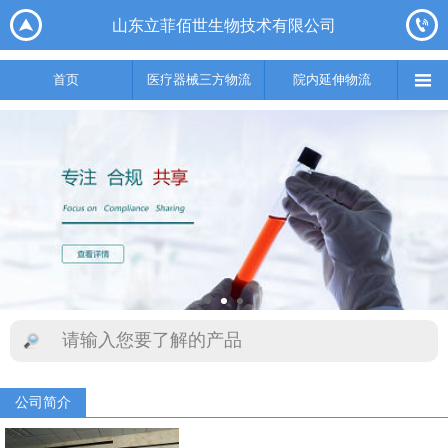






山东立菲佰世生物技术有限公司
首页
医疗器械三方物流
院内延伸物流
实验室集成综合服务
供应链

首页
医疗器械三方物流
院内延伸物流
公司简介